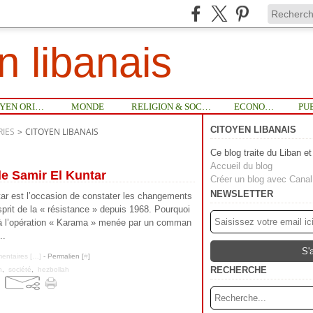
n libanais
MOYEN ORIENT
MONDE
RELIGION & SOCIETE
ECONOMIE
CITOYEN LIBANAIS
IES
>
CITOYEN LIBANAIS
Ce blog traite du Liban e
Accueil du blog
de Samir El Kuntar
Créer un blog avec Cana
NEWSLETTER
tar est l’occasion de constater les changements
prit de la « résistance » depuis 1968. Pourquoi
 à l’opération « Karama » menée par un comman
..
ntaires [
…
]
- Permalien [
#
]
RECHERCHE
n
,
société
,
hezbollah