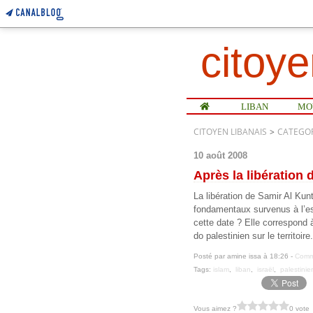
citoye
Home
LIBAN
CITOYEN LIBANAIS
>
CATEGOR
10 août 2008
Après la libération 
La libération de Samir Al Kun
fondamentaux survenus à l’es
cette date ? Elle correspond
do palestinien sur le territoire.
Posté par amine issa à 18:26 -
Comme
Tags:
islam
,
liban
,
israël
,
palestinie
Vous aimez ?
0 vote