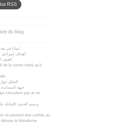
lux RSS
aire du blog
لماذا في هذا
أهداف إسرائيل ف
العنف اللفظي والانحطاط الحضاري.
 de la contre-vérité qu’il
elle
النفاق حول 
جبهة المساندة و
ui n’écoutent pas et ne
ترسيم الحدود اللبنانيّة 
rix ne peuvent être confiés au
détruire le libéralisme