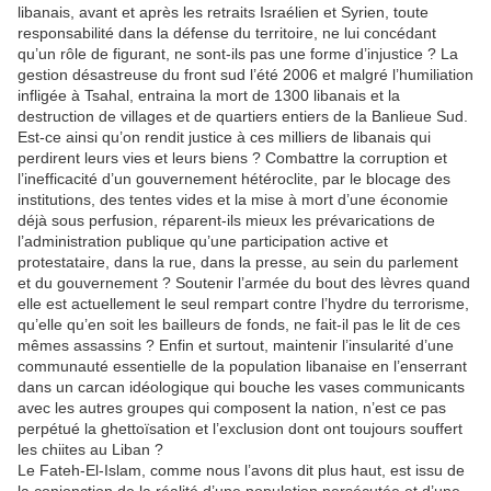
libanais, avant et après les retraits Israélien et Syrien, toute
responsabilité dans la défense du territoire, ne lui concédant
qu’un rôle de figurant, ne sont-ils pas une forme d’injustice ? La
gestion désastreuse du front sud l’été 2006 et malgré l’humiliation
infligée à Tsahal, entraina la mort de 1300 libanais et la
destruction de villages et de quartiers entiers de la Banlieue Sud.
Est-ce ainsi qu’on rendit justice à ces milliers de libanais qui
perdirent leurs vies et leurs biens ? Combattre la corruption et
l’inefficacité d’un gouvernement hétéroclite, par le blocage des
institutions, des tentes vides et la mise à mort d’une économie
déjà sous perfusion, réparent-ils mieux les prévarications de
l’administration publique qu’une participation active et
protestataire, dans la rue, dans la presse, au sein du parlement
et du gouvernement ? Soutenir l’armée du bout des lèvres quand
elle est actuellement le seul rempart contre l’hydre du terrorisme,
qu’elle qu’en soit les bailleurs de fonds, ne fait-il pas le lit de ces
mêmes assassins ? Enfin et surtout, maintenir l’insularité d’une
communauté essentielle de la population libanaise en l’enserrant
dans un carcan idéologique qui bouche les vases communicants
avec les autres groupes qui composent la nation, n’est ce pas
perpétué la ghettoïsation et l’exclusion dont ont toujours souffert
les chiites au Liban ?
Le Fateh-El-Islam, comme nous l’avons dit plus haut, est issu de