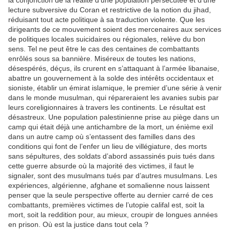
la conjonction de la réalité d’une population persécutée et d’une
lecture subversive du Coran et restrictive de la notion du jihad,
réduisant tout acte politique à sa traduction violente. Que les
dirigeants de ce mouvement soient des mercenaires aux services
de politiques locales suicidaires ou régionales, relève du bon
sens. Tel ne peut être le cas des centaines de combattants
enrôlés sous sa bannière. Miséreux de toutes les nations,
désespérés, déçus, ils crurent en s’attaquant à l’armée libanaise,
abattre un gouvernement à la solde des intérêts occidentaux et
sioniste, établir un émirat islamique, le premier d’une série à venir
dans le monde musulman, qui répareraient les avanies subis par
leurs coreligionnaires à travers les continents. Le résultat est
désastreux. Une population palestinienne prise au piège dans un
camp qui était déjà une antichambre de la mort, un énième exil
dans un autre camp où s’entassent des familles dans des
conditions qui font de l’enfer un lieu de villégiature, des morts
sans sépultures, des soldats d’abord assassinés puis tués dans
cette guerre absurde où la majorité des victimes, il faut le
signaler, sont des musulmans tués par d’autres musulmans. Les
expériences, algérienne, afghane et somalienne nous laissent
penser que la seule perspective offerte au dernier carré de ces
combattants, premières victimes de l’utopie califal est, soit la
mort, soit la reddition pour, au mieux, croupir de longues années
en prison. Où est la justice dans tout cela ?