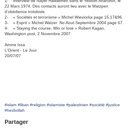
1- Interview de Nayef Hawatmeh dans le Yedioth Aharonot, le
22 Mars 1974. Des contacts auront lieu avec le Matzpen
d’obédience trotskiste.
2- « Sociétés et terrorisme » Michel Wieviorka page 15,17&96.
3- « Esprit » Michel Walzer No Aout-Septembre 2004 page 67.
4- « Staying the course, Win or lose » Robert Kagan,
Washington post, 2 Novembre 2007.
Amine Issa
L'Orient - Le Jour
20/07/07
#islam
#liban
#religion
#islamiste
#palestinien
#société
#justice
#hezbollah
Partager