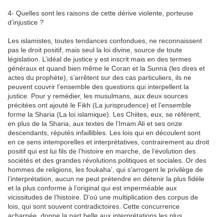
4- Quelles sont les raisons de cette dérive violente, porteuse
d’injustice ?
Les islamistes, toutes tendances confondues, ne reconnaissent
pas le droit positif, mais seul la loi divine, source de toute
législation. L’idéal de justice y est inscrit mais en des termes
généraux et quand bien même le Coran et la Sunna (les dires et
actes du prophète), s’arrêtent sur des cas particuliers, ils ne
peuvent couvrir l’ensemble des questions qui interpellent la
justice. Pour y remédier, les musulmans, aux deux sources
précitées ont ajouté le Fikh (La jurisprudence) et l’ensemble
forme la Sharia (La loi islamique). Les Chiites, eux, se réfèrent,
en plus de la Sharia, aux textes de l’Imam Ali et ses onze
descendants, réputés infaillibles. Les lois qui en découlent sont
en ce sens intemporelles et interprétatives, contrairement au droit
positif qui est lui fils de l’histoire en marche, de l’évolution des
sociétés et des grandes révolutions politiques et sociales. Or des
hommes de religions, les foukaha’, qui s’arrogent le privilège de
l’interprétation, aucun ne peut prétendre en détenir la plus fidèle
et la plus conforme à l’original qui est imperméable aux
vicissitudes de l’histoire. D’où une multiplication des corpus de
lois, qui sont souvent contradictoires. Cette concurrence
acharnée, donne la part belle aux interprétations les plus