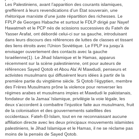
Les Palestiniens, avant l’apparition des courants islamiques,
greffèrent à leurs revendications d’un Etat souverain, une
rhétorique marxiste d’une juste répartition des richesses. Le
FPLP de Georges Habache et surtout le FDLP dirigé par Nayef
Hawatmeh et le PCP nés de scissions successives du Fateh de
Yasser Arafat, ont débordé celui-ci sur sa gauche, introduisant
dans leurs discours des références de luttes de classes et tissant
des liens étroits avec l’Union Soviétique. Le FPLP ira jusqu’à
envisager ouvertement des contacts avec la gauche
Israélienne(1). Le Jihad Islamique et le Hamas, apparus
récemment sur la scène palestinienne, ont pour auteurs de
références Sayed Qotob et Abou Ala’ Al Mawdudi, penseurs et
activistes musulmans qui diffusèrent leurs idées à partir de la
première partie du vingtième siècle. Si Qotob l’égyptien, membre
des Frères Musulmans prône la violence pour renverser les
régimes arabes et musulmans impies et Mawdudi le pakistanais,
fondateur de la Jamaa’ Islamique, privilégie la voie légale, les
deux s’accordent à combattre l’injustice faite aux musulmans, fruit
de la colonisation et des gouvernements satellites des
occidentaux. Fateh-El-Islam, tout en ne reconnaissant aucune
affiliation directe avec les deux principaux mouvements islamistes
palestiniens, le Jihad Islamique et le Hamas, il ne se réclame pas
moins de la pensés de Sayed Qotob.