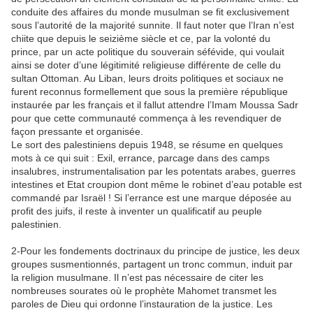
conduite des affaires du monde musulman se fit exclusivement
sous l’autorité de la majorité sunnite. Il faut noter que l’Iran n’est
chiite que depuis le seizième siècle et ce, par la volonté du
prince, par un acte politique du souverain séfévide, qui voulait
ainsi se doter d’une légitimité religieuse différente de celle du
sultan Ottoman. Au Liban, leurs droits politiques et sociaux ne
furent reconnus formellement que sous la première république
instaurée par les français et il fallut attendre l’Imam Moussa Sadr
pour que cette communauté commença à les revendiquer de
façon pressante et organisée.
Le sort des palestiniens depuis 1948, se résume en quelques
mots à ce qui suit : Exil, errance, parcage dans des camps
insalubres, instrumentalisation par les potentats arabes, guerres
intestines et Etat croupion dont même le robinet d’eau potable est
commandé par Israël ! Si l’errance est une marque déposée au
profit des juifs, il reste à inventer un qualificatif au peuple
palestinien.
2-Pour les fondements doctrinaux du principe de justice, les deux
groupes susmentionnés, partagent un tronc commun, induit par
la religion musulmane. Il n’est pas nécessaire de citer les
nombreuses sourates où le prophète Mahomet transmet les
paroles de Dieu qui ordonne l’instauration de la justice. Les