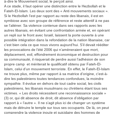
à-dire le Mouvement social, le perçoit ainsi.
A ce stade, il faut opérer une distinction entre le Hezbollah et le
Fateh-El-Islam. Les deux sont des « Anti mouvements sociaux ».
Si le Hezbollah l’est par rapport au reste des libanais, il est en
symbiose avec son groupe de référence et reste attentif à ne pas
se l’aliéner. Sa violence contenue dans ses rapports avec les
autres libanais, en évitant une confrontation armée et, en opérant
un repli sur le front avec Israël, laissent la porte ouverte à une
possible intégration dans la refondation de la nation libanaise, car
c’est bien cela ce que nous vivons aujourd’hui. S’il devait rééditer
les provocations de l’été 2006 qui n’amèneraient que mort,
déplacement, exil, effondrement économique et destruction pour
sa communauté, il risquerait de perdre aussi l’adhésion de son
propre camp et mériterait le qualificatif obtenu par Fateh-El-
Islam, celui d’un mouvement terroriste. En effet, le Fateh-El-Islam
ne trouve plus, même par rapport à sa matrice d’origine, c'est-à-
dire les palestiniens toutes tendances confondues, la moindre
sympathie. Il évolue en dehors de tout cadre social, les civils
palestiniens, les libanais musulmans ou chrétiens étant tous ses
victimes. « Les droits nécessitent une reconnaissance sociale »
(3) or, qui dit absence de droit, dit absence d’obligation par
rapport à « l’autre ». Il ne s’agit plus ici de changer un système
mais de détruire le temple sur tous ses occupants. De là, on peut
comprendre la violence inouïe et suicidaire des hommes de