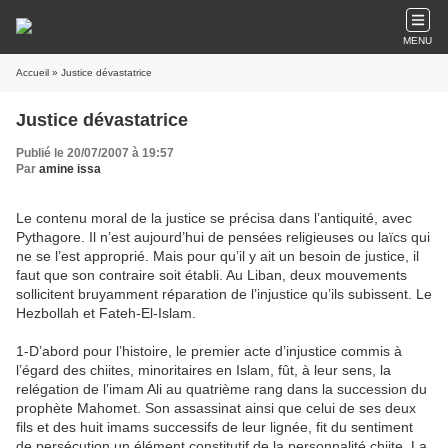
MENU
Accueil
» Justice dévastatrice
Justice dévastatrice
Publié le 20/07/2007 à 19:57
Par
amine issa
Le contenu moral de la justice se précisa dans l’antiquité, avec
Pythagore. Il n’est aujourd’hui de pensées religieuses ou laïcs qui
ne se l’est approprié. Mais pour qu’il y ait un besoin de justice, il
faut que son contraire soit établi. Au Liban, deux mouvements
sollicitent bruyamment réparation de l’injustice qu’ils subissent. Le
Hezbollah et Fateh-El-Islam.
1-D’abord pour l’histoire, le premier acte d’injustice commis à
l’égard des chiites, minoritaires en Islam, fût, à leur sens, la
relégation de l’imam Ali au quatrième rang dans la succession du
prophète Mahomet. Son assassinat ainsi que celui de ses deux
fils et des huit imams successifs de leur lignée, fit du sentiment
de persécution un élément constitutif de la personnalité chiite. La