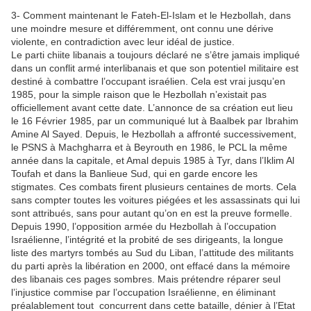
3- Comment maintenant le Fateh-El-Islam et le Hezbollah, dans
une moindre mesure et différemment, ont connu une dérive
violente, en contradiction avec leur idéal de justice.
Le parti chiite libanais a toujours déclaré ne s’être jamais impliqué
dans un conflit armé interlibanais et que son potentiel militaire est
destiné à combattre l’occupant israélien. Cela est vrai jusqu’en
1985, pour la simple raison que le Hezbollah n’existait pas
officiellement avant cette date. L’annonce de sa création eut lieu
le 16 Février 1985, par un communiqué lut à Baalbek par Ibrahim
Amine Al Sayed. Depuis, le Hezbollah a affronté successivement,
le PSNS à Machgharra et à Beyrouth en 1986, le PCL la même
année dans la capitale, et Amal depuis 1985 à Tyr, dans l’Iklim Al
Toufah et dans la Banlieue Sud, qui en garde encore les
stigmates. Ces combats firent plusieurs centaines de morts. Cela
sans compter toutes les voitures piégées et les assassinats qui lui
sont attribués, sans pour autant qu’on en est la preuve formelle.
Depuis 1990, l’opposition armée du Hezbollah à l’occupation
Israélienne, l’intégrité et la probité de ses dirigeants, la longue
liste des martyrs tombés au Sud du Liban, l’attitude des militants
du parti après la libération en 2000, ont effacé dans la mémoire
des libanais ces pages sombres. Mais prétendre réparer seul
l’injustice commise par l’occupation Israélienne, en éliminant
préalablement tout concurrent dans cette bataille, dénier à l’Etat