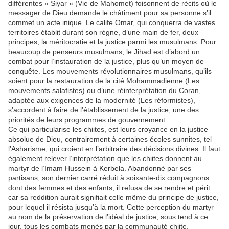
différentes « Siyar » (Vie de Mahomet) foisonnent de récits où le
messager de Dieu demande le châtiment pour sa personne s’il
commet un acte inique. Le calife Omar, qui conquerra de vastes
territoires établit durant son règne, d’une main de fer, deux
principes, la méritocratie et la justice parmi les musulmans. Pour
beaucoup de penseurs musulmans, le Jihad est d’abord un
combat pour l’instauration de la justice, plus qu’un moyen de
conquête. Les mouvements révolutionnaires musulmans, qu’ils
soient pour la restauration de la cité Mohammadienne (Les
mouvements salafistes) ou d’une réinterprétation du Coran,
adaptée aux exigences de la modernité (Les réformistes),
s’accordent à faire de l’établissement de la justice, une des
priorités de leurs programmes de gouvernement.
Ce qui particularise les chiites, est leurs croyance en la justice
absolue de Dieu, contrairement à certaines écoles sunnites, tel
l’Asharisme, qui croient en l’arbitraire des décisions divines. Il faut
également relever l’interprétation que les chiites donnent au
martyr de l’Imam Hussein à Kerbela. Abandonné par ses
partisans, son dernier carré réduit à soixante-dix compagnons
dont des femmes et des enfants, il refusa de se rendre et périt
car sa reddition aurait signifiait celle même du principe de justice,
pour lequel il résista jusqu’à la mort. Cette perception du martyr
au nom de la préservation de l’idéal de justice, sous tend à ce
jour, tous les combats menés par la communauté chiite.