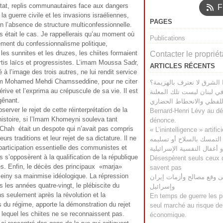
Janvier
Février
Mars
Mai
Juin
Juillet
Mai
Juillet
Octobre
Février
(2)
(1)
(1)
(4)
(3)
(1)
(3)
(1)
(3)
(1)
tat, replis communautaires face aux dangers
F
Janvier
Avril
Mai
Juin
Mars
Juin
Septembre
(2)
(1)
(1)
(1)
(2)
(2)
(1)
la guerre civile et les invasions israéliennes,
PAGES
Mars
Avril
Mai
Février
Mai
Juillet
(1)
(1)
(2)
(2)
(1)
(1)
en l’absence de structure multiconfessionnelle.
Février
Mars
Avril
Janvier
Mars
Mai
(1)
(3)
(2)
(1)
(1)
(2)
rs était le cas. Je rappellerais qu’au moment où
Publications
Février
Mars
Janvier
Mars
(2)
(1)
(1)
(2)
ement du confessionnalisme politique,
Janvier
Février
(2)
(4)
les sunnites et les druzes, les chiites formaient
Contacter le propriét
Janvier
(1)
artis laïcs et progressistes. L’imam Moussa Sadr,
ARTICLES RÉCENTS
 l’image des trois autres, ne lui rendit service
mam Mohamed Mehdi Chamsseddine, pour ne citer
 الشرق لا نعترف بالهزيمة؟
dérive et l’exprima au crépuscule de sa vie. Il est
ي لبنان ليست تلك المعلنة
 gênant.
bserver le rejet de cette réinterprétation de la
Bernard-Henri Lévy au défi
’histoire, si l’Imam Khomeyni souleva tant
dénonce.
Chah était un despote qui n’avait pas compris
« L’inintelligence » artifici
urs traditions et leur rejet de sa dictature. Il ne
التمسك بالسلاح أو تسليمه
 participation essentielle des communistes et
 أغفال النفسية الإسرائيلية
ls s’opposèrent à la qualification de la république
Désespèrent seuls ceux q
nés. Enfin, le décès des principaux «marja»
savent pas
meiny sa mainmise idéologique. La répression
على وقع مصالح وأزمات إيران
les années quatre-vingt, le plébiscite du
وإسرائيل
ns seulement après la révolution et la
En temps de guerre les p
 du régime, apporte la démonstration du rejet
seul marché au risque de 
lequel les chiites ne se reconnaissent pas.
économique.