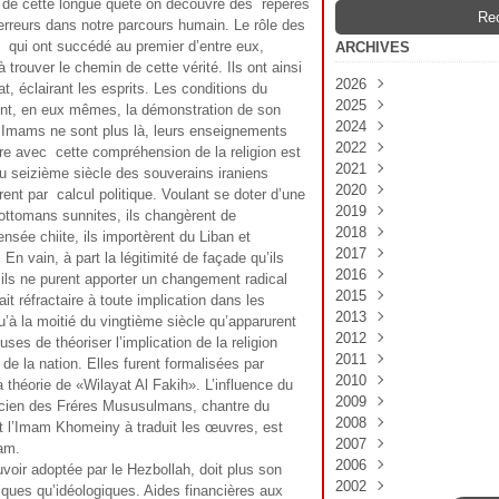
rs de cette longue quête on découvre des repères
erreurs dans notre parcours humain. Le rôle des
s qui ont succédé au premier d’entre eux,
ARCHIVES
à trouver le chemin de cette vérité. Ils ont ainsi
2026
at, éclairant les esprits. Les conditions du
2025
Mai
(2)
nt, en eux mêmes, la démonstration de son
2024
Octobre
(1)
s Imams ne sont plus là, leurs enseignements
2022
Août
Novembre
(1)
(1)
re avec cette compréhension de la religion est
2021
Juillet
Décembre
(2)
(1)
u seizième siècle des souverains iraniens
2020
Novembre
Novembre
(1)
(1)
irent par calcul politique. Voulant se doter d’une
2019
Septembre
Juillet
Novembre
(1)
(1)
(1)
x ottomans sunnites, ils changèrent de
2018
Juillet
Janvier
Juin
Décembre
(1)
(1)
(1)
(1)
nsée chiite, ils importèrent du Liban et
2017
Juin
Avril
Novembre
Décembre
(1)
(1)
(2)
(1)
 En vain, à part la légitimité de façade qu’ils
2016
Mars
Mars
Mars
Septembre
Décembre
(1)
(1)
(1)
(2)
(2)
, ils ne purent apporter un changement radical
2015
Janvier
Août
Novembre
Décembre
(1)
(1)
(2)
(1)
ait réfractaire à toute implication dans les
2013
Juin
Octobre
Novembre
Décembre
(1)
(2)
(2)
(2)
qu’à la moitié du vingtième siècle qu’apparurent
2012
Mai
Septembre
Octobre
Novembre
Mars
(2)
(2)
(1)
(3)
(2)
uses de théoriser l’implication de la religion
2011
Avril
Août
Septembre
Octobre
Février
Décembre
(1)
(2)
(2)
(3)
(1)
(2)
e la nation. Elles furent formalisées par
2010
Mars
Juillet
Août
Septembre
Janvier
Novembre
Décembre
(2)
(2)
(2)
(3)
(2)
(2)
(3)
théorie de «Wilayat Al Fakih». L’influence du
2009
Février
Juin
Juillet
Août
Octobre
Novembre
Décembre
(2)
(2)
(3)
(1)
(1)
(1)
(1)
icien des Fréres Mususulmans, chantre du
2008
Janvier
Mai
Juin
Juillet
Septembre
Octobre
Novembre
Décembre
(2)
(2)
(4)
(1)
(1)
(2)
(1)
(2)
 l’Imam Khomeiny à traduit les œuvres, est
2007
Avril
Mai
Juin
Août
Septembre
Octobre
Septembre
Octobre
(2)
(3)
(2)
(3)
(2)
(1)
(3)
(1)
am.
2006
Mars
Avril
Mai
Juillet
Août
Septembre
Juillet
Septembre
Décembre
(4)
(3)
(2)
(2)
(3)
(1)
(1)
(2)
(1)
uvoir adoptée par le Hezbollah, doit plus son
2002
Février
Mars
Avril
Juin
Juillet
Août
Juin
Août
Novembre
Novembre
(2)
(1)
(11)
(3)
(1)
(1)
(3)
(2)
(1)
(1)
iques qu’idéologiques. Aides financières aux