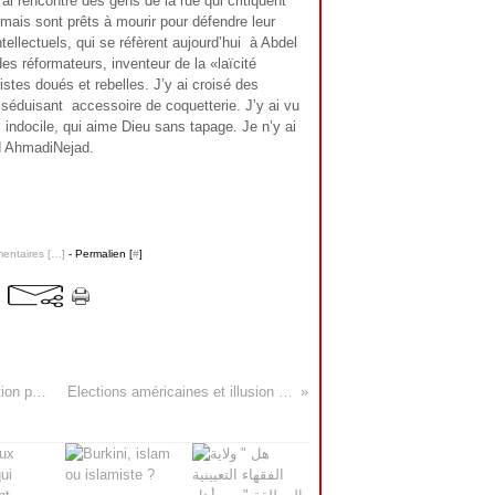
ai rencontré des gens de la rue qui critiquent
mais sont prêts à mourir pour défendre leur
tellectuels, qui se réfèrent aujourd’hui à Abdel
es réformateurs, inventeur de la «laïcité
ristes doués et rebelles. J’y ai croisé des
 séduisant accessoire de coquetterie. J’y ai vu
, indocile, qui aime Dieu sans tapage. Je n’y ai
ud AhmadiNejad.
ntaires [
…
]
- Permalien [
#
]
Le Hezbollah et «La révolution permanente»
Elections américaines et illusion israélienne