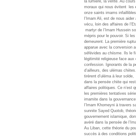
la lumière, la vérité. Au cou
moraux qui nous évitent les 
onze saints imams infaillible
l’Imam Ali, est de nous aider 
vécu, loin des affaires de l’Et
martyr de l’Imam Hussein so
mépris pour le pouvoir. Si le
demeurent. La première ruptu
apparue avec la conversion a
séfévides au chiisme. Ils le f
légitimité religieuse face au
confession. Ignorants de la pe
d’ailleurs, des ulémas chiites.
tirèrent d’uléma à leur solde
dans la pensée chiite qui rest
affaires politiques. Ce n’est 
les premières tentatives série
imamite dans la gouvernance d
l’Imam Khomeyni à travers sa 
sunnite Sayed Quotob, théor
gouvernement islamique, dont
avéré dans la pensée de l’Im
Au Liban, cette théorie du po
succès à des conditions polit