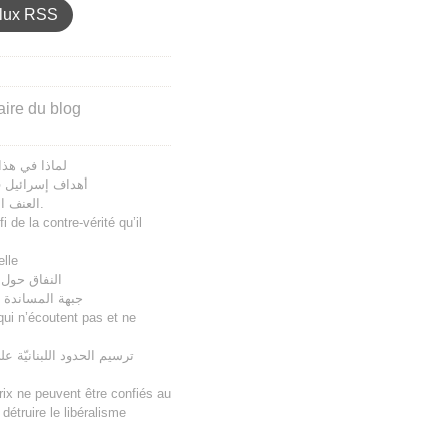
lux RSS
aire du blog
لماذا في هذا
أهداف إسرائيل ف
العنف اللفظي والانحطاط الحضاري.
 de la contre-vérité qu’il
elle
النفاق حول 
جبهة المساندة و
ui n’écoutent pas et ne
ترسيم الحدود اللبنانيّة 
rix ne peuvent être confiés au
détruire le libéralisme