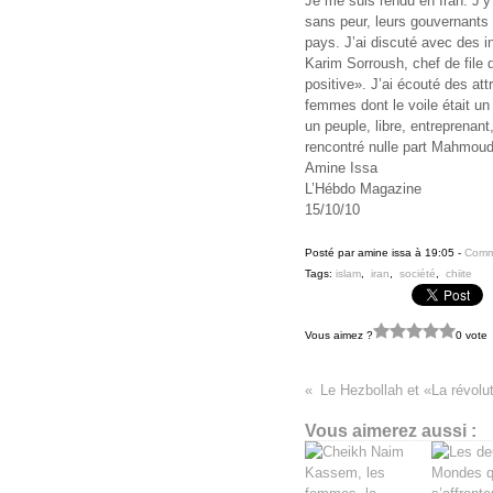
Je me suis rendu en Iran. J’y 
sans peur, leurs gouvernants 
pays. J’ai discuté avec des in
Karim Sorroush, chef de file d
positive». J’ai écouté des att
femmes dont le voile était un
un peuple, libre, entreprenant
rencontré nulle part Mahmo
Amine Issa
L’Hébdo Magazine
15/10/10
Posté par amine issa à 19:05 -
Comme
Tags:
islam
,
iran
,
société
,
chiite
Vous aimez ?
0 vote
Vous aimerez aussi :