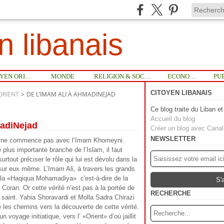
n libanais
MOYEN ORIENT
MONDE
RELIGION & SOCIETE
ECONOMIE
CITOYEN LIBANAIS
ORIENT
>
DE L’IMAM ALI À AHMADINEJAD
Ce blog traite du Liban e
Accueil du blog
madiNejad
Créer un blog avec Cana
NEWSLETTER
te, ne commence pas avec l’Imam Khomeyni.
lus importante branche de l’Islam, il faut
surtout préciser le rôle qui lui est dévolu dans la
s sur eux même. L’Imam Ali, à travers les grands
e la «Haqiqua Mohamadiya» c'est-à-dire de la
 Coran. Or cette vérité n’est pas à la portée de
RECHERCHE
e saint. Yahia Shoravardi et Molla Sadra Chirazi
é les chemins vers la découverte de cette vérité.
 un voyage initiatique, vers l’ «Orient» d’où jaillit