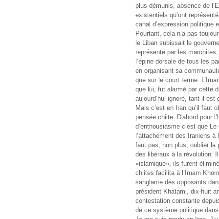
plus démunis, absence de l’E
existentiels qu’ont représenté 
canal d’expression politique 
Pourtant, cela n’a pas toujou
le Liban subissait le gouvern
représenté par les maronites, 
l’épine dorsale de tous les p
en organisant sa communauté à
que sur le court terme. L’I
que lui, fut alarmé par cette 
aujourd’hui ignoré, tant il est
Mais c’est en Iran qu’il faut o
pensée chiite. D'abord pour l
d’enthousiasme c’est que Le 
l’attachement des Iraniens à le
faut pas, non plus, oublier la
des libéraux à la révolution. I
«islamique», ils furent élimi
chiites facilita à l’Imam Kho
sanglante des opposants dans 
président Khatami, dix-huit a
contestation constante depuis
de ce système politique dans 