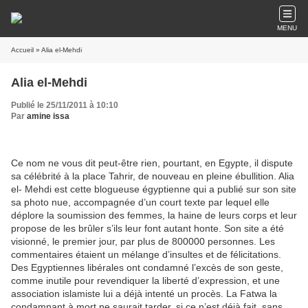
MENU
Accueil
» Alia el-Mehdi
Alia el-Mehdi
Publié le 25/11/2011 à 10:10
Par
amine issa
Ce nom ne vous dit peut-être rien, pourtant, en Egypte, il dispute
sa célébrité à la place Tahrir, de nouveau en pleine ébullition. Alia
el- Mehdi est cette blogueuse égyptienne qui a publié sur son site
sa photo nue, accompagnée d’un court texte par lequel elle
déplore la soumission des femmes, la haine de leurs corps et leur
propose de les brûler s’ils leur font autant honte. Son site a été
visionné, le premier jour, par plus de 800000 personnes. Les
commentaires étaient un mélange d’insultes et de félicitations.
Des Egyptiennes libérales ont condamné l’excès de son geste,
comme inutile pour revendiquer la liberté d’expression, et une
association islamiste lui a déjà intenté un procès. La Fatwa la
condamnant à mort ne saurait tarder, si ce n’est déjà fait, sans