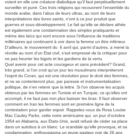
voient en elle une créature diabolique qu’il faut perpétuellement
surveiller et punir. Ces trois religions qui recouvrent l’ensemble du
monde arabe, dans l’abus de leurs ultras, au nom de leurs
interprétations des livres saints, n’ont à ce jour produit que
guerres et sous-développement. Le fait qu’elle se déclare athée
est également une condamnation des simples pratiquants et
même des laïcs qui sont encore sous l’influence de traditions
millénaires qui continuent à voir dans la femme un être inférieur.
D’ailleurs, le mouvement du 6 avril qui, parmi d’autres, a mené la
révolte au nom d’un Etat civil, s’est empressé de la critiquer pour
ne pas heurter les bigots et les gardiens de la vertu.
Quel avenir pour cet acte courageux et sans précédent? Grand,
très grand, si l’on croit qu’un jour les musulmans interpréteront
l’esprit du Coran, qui est une révolution pour le droit des femmes,
et ne se contenteront plus, par paresse et instrumentalisation
politique, de n’en retenir que la lettre. Si l’on observe les acquis
obtenus par les femmes en Tunisie et en Turquie, ce qu’elles ont
accompli, il ne faut pas non plus baisser les bras. Il faut observer
comment en Iran les femmes sont en première ligne de la
contestation pour garder espoir. Rappelez-vous de Rosa Louise
Mac Cauley Parks, cette noire américaine qui, un jour d’octobre
1954 en Alabama, aux Etats-Unis, avait refusé de céder sa place
dans un autobus à un blanc. Le scandale qu’elle provoqua, et sa
condamnation, enthousiasma un jeune pasteur noir de 26 ans,