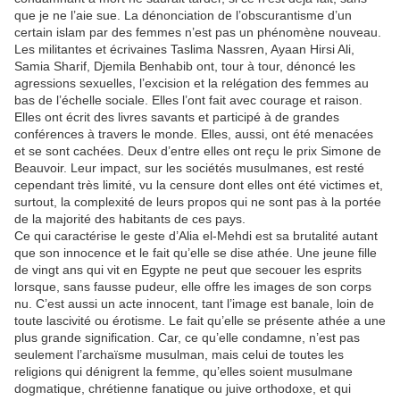
que je ne l’aie sue. La dénonciation de l’obscurantisme d’un
certain islam par des femmes n’est pas un phénomène nouveau.
Les militantes et écrivaines Taslima Nassren, Ayaan Hirsi Ali,
Samia Sharif, Djemila Benhabib ont, tour à tour, dénoncé les
agressions sexuelles, l’excision et la relégation des femmes au
bas de l’échelle sociale. Elles l’ont fait avec courage et raison.
Elles ont écrit des livres savants et participé à de grandes
conférences à travers le monde. Elles, aussi, ont été menacées
et se sont cachées. Deux d’entre elles ont reçu le prix Simone de
Beauvoir. Leur impact, sur les sociétés musulmanes, est resté
cependant très limité, vu la censure dont elles ont été victimes et,
surtout, la complexité de leurs propos qui ne sont pas à la portée
de la majorité des habitants de ces pays.
Ce qui caractérise le geste d’Alia el-Mehdi est sa brutalité autant
que son innocence et le fait qu’elle se dise athée. Une jeune fille
de vingt ans qui vit en Egypte ne peut que secouer les esprits
lorsque, sans fausse pudeur, elle offre les images de son corps
nu. C’est aussi un acte innocent, tant l’image est banale, loin de
toute lascivité ou érotisme. Le fait qu’elle se présente athée a une
plus grande signification. Car, ce qu’elle condamne, n’est pas
seulement l’archaïsme musulman, mais celui de toutes les
religions qui dénigrent la femme, qu’elles soient musulmane
dogmatique, chrétienne fanatique ou juive orthodoxe, et qui