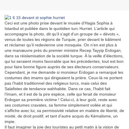
Ceci est une photo prise devant le musée d’Hagia Sophia à
Istanbul et publiée dans le quotidien turc Hurriet. L’article qui
accompagne la photo, dit qu’il s’agit d’un groupe de « dévots »,
venus de toutes les régions de Turquie, prier devant le bâtiment
et réclamer qu’il redevienne une mosquée. On n’en est plus à
une manœuvre près du premier ministre Recep Tayyip Erdogan,
dans sa réislamisation de la société turque. À la veille d’élections,
qui lui seraient moins favorable que les précédentes, tout est bon
pour faire bonne figure auprès de ses électeurs conservateurs.
Cependant, je me demande si monsieur Erdogan a remarqué les
costumes des imams qui dirigeaient la prière. Ceux-là ne portent
pas l’habit traditionnel des religieux turcs, mais celui des
Salafistes de tendance wahhabite. Dans ce cas, l’habit fait
l’Imam, et il est de la pire espèce, celle qui ferait de monsieur
Erdogan sa première victime ! Celui-ci, à leur goût, reste avec
ses costumes cravates, sa femme simplement voilée et qui
s’affiche avec lui, sa permissivité relative en matière de liberté, de
mixité, de droit positif, et tant d’autre acquis du Kémalisme, un
impie.
Il faut imaginer la joie des touristes au petit matin à la vision de