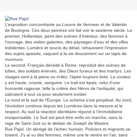
L’exposition concomitante au Louvre de Vermeer et de Valentin
de Boulogne. Ces deux peintres ont fait voir le seizième siècle. Le
premier, Hollandais, peint des scènes d’intérieur, des femmes à
l’ouvrage, des visites galantes, des paysages d’eau et des villes
indolentes. Lumière et soucis du détail, rehaussent l’impression
des sujets apaisés, vaquant à la vie doucement sur un tapis de
murmure.
Le second, Français décédé à Rome, reproduit des scènes de
luttes, des soldats énervés, des Dieux furieux et des martyrs. Les
visages sont à la peine ou irrités, l’épée toujours tirée. La couleur
y est haute, criante, sanguine. Le trait est épais, celui d’une
humanité rageuse, telle la colère des Héros de l’antiquité, qui
sabraient à tout va pour seulement exister.
Le nord et le sud de l’Europe. Le schéma s’est perpétué. Au nord,
l’évolution continue depuis les Lumières dans la mesure et le
respect. Au sud la réaction identitaire répond à l’immobilisme
irresponsable. Le Sud est peut-être enfin en marche, sans la
rage de Saint-Just ou le dédain de Joseph de Maistre.
Rue Pajol. Un abrégé de l’échec humain. Policiers et migrants se
toisent. J’y ai vu des femmes, même une le ventre en l’air, sans