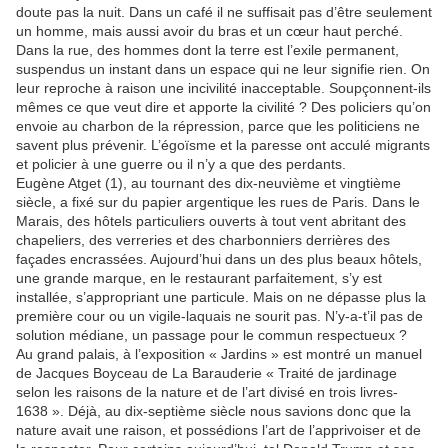
doute pas la nuit. Dans un café il ne suffisait pas d’être seulement
un homme, mais aussi avoir du bras et un cœur haut perché.
Dans la rue, des hommes dont la terre est l’exile permanent,
suspendus un instant dans un espace qui ne leur signifie rien. On
leur reproche à raison une incivilité inacceptable. Soupçonnent-ils
mêmes ce que veut dire et apporte la civilité ? Des policiers qu’on
envoie au charbon de la répression, parce que les politiciens ne
savent plus prévenir. L’égoïsme et la paresse ont acculé migrants
et policier à une guerre ou il n’y a que des perdants.
Eugène Atget (1), au tournant des dix-neuvième et vingtième
siècle, a fixé sur du papier argentique les rues de Paris. Dans le
Marais, des hôtels particuliers ouverts à tout vent abritant des
chapeliers, des verreries et des charbonniers derrières des
façades encrassées. Aujourd’hui dans un des plus beaux hôtels,
une grande marque, en le restaurant parfaitement, s’y est
installée, s’appropriant une particule. Mais on ne dépasse plus la
première cour ou un vigile-laquais ne sourit pas. N’y-a-t’il pas de
solution médiane, un passage pour le commun respectueux ?
Au grand palais, à l’exposition « Jardins » est montré un manuel
de Jacques Boyceau de La Barauderie « Traité de jardinage
selon les raisons de la nature et de l’art divisé en trois livres-
1638 ». Déjà, au dix-septième siècle nous savions donc que la
nature avait une raison, et possédions l’art de l’apprivoiser et de